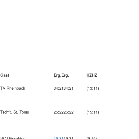
Gast
Erg.
Erg.
HZ
HZ
TV Rheinbach
34:21
34:21
(13:11)
Tschft. St. Tönis
25:22
25:22
(15:11)
HC Düsseldorf
19:31
19:31
(9:15)