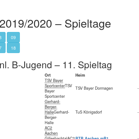
2019/2020 – Spieltage
8
09
7
18
nl. B-Jugend – 11. Spieltag
Ort
Heim
TSV Bayer
Sportcenter
TSV
TSV Bayer Dormagen
-
Bayer
Sportcenter
Gerhard-
Berger-
Halle
Gerhard-
TuS Königsdorf
-
Berger-
Halle
AC2
Aachen
Gillesbachtal
AC2
BTB Aachen mB1
-