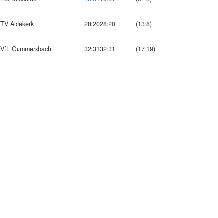
TV Aldekerk
28:20
28:20
(13:8)
VfL Gummersbach
32:31
32:31
(17:19)