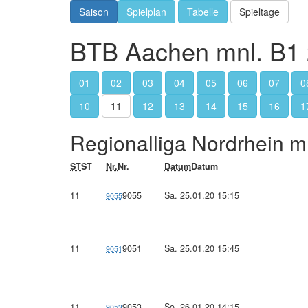
Saison
Spielplan
Tabelle
Spieltage
BTB Aachen mnl. B1 
01
02
03
04
05
06
07
0
10
11
12
13
14
15
16
1
Regionalliga Nordrhein m
ST
ST
Nr.
Nr.
Datum
Datum
11
9055
Sa. 25.01.20 15:15
9055
11
9051
Sa. 25.01.20 15:45
9051
11
9053
So. 26.01.20 14:15
9053