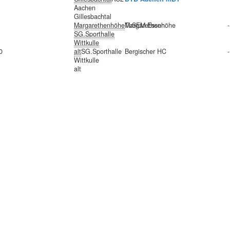
Aachen
Gillesbachtal
Margarethenhöhe
Margarethenhöhe
TuSEM Essen
-
SG.Sporthalle
Wittkulle
0
alt
SG.Sporthalle
Bergischer HC
-
Wittkulle
alt